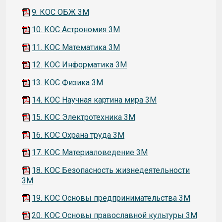
9. КОС ОБЖ 3М
10. КОС Астрономия 3М
11. КОС Математика 3М
12. КОС Информатика 3М
13. КОС Физика 3М
14. КОС Научная картина мира 3М
15. КОС Электротехника 3М
16. КОС Охрана труда 3М
17. КОС Материаловедение 3М
18. КОС Безопасность жизнедеятельности
3М
19. КОС Основы предпринимательства 3М
20. КОС Основы православной культуры 3М