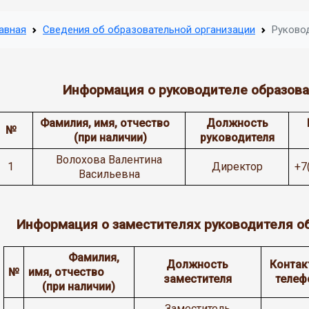
авная
Сведения об образовательной организации
Руково
Информация о руководителе образова
Фамилия, имя, отчество
Должность
№
(при наличии)
руководителя
Волохова Валентина
1
Директор
+7
Васильевна
Информация о заместителях руководителя о
Фамилия,
Должность
Контак
№
имя, отчество
заместителя
телеф
(при наличии)
Заместитель