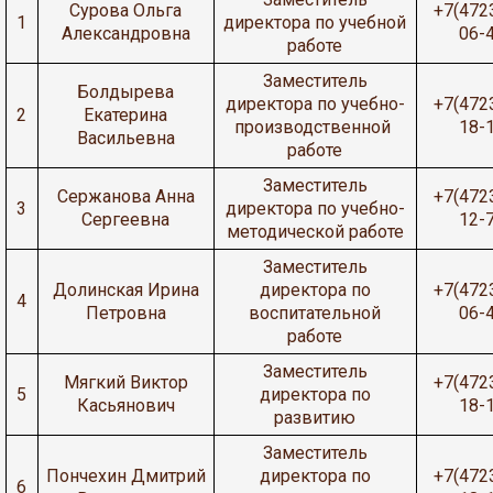
Сурова Ольга
+7(472
1
директора по учебной
Александровна
06-
работе
Заместитель
Болдырева
директора по учебно-
+7(472
2
Екатерина
производственной
18-
Васильевна
работе
Заместитель
Сержанова Анна
+7(472
3
директора по учебно-
Сергеевна
12-
методической работе
Заместитель
Долинская Ирина
директора по
+7(472
4
Петровна
воспитательной
06-
работе
Заместитель
Мягкий Виктор
+7(472
5
директора по
Касьянович
18-
развитию
Заместитель
Пончехин Дмитрий
директора по
+7(472
6