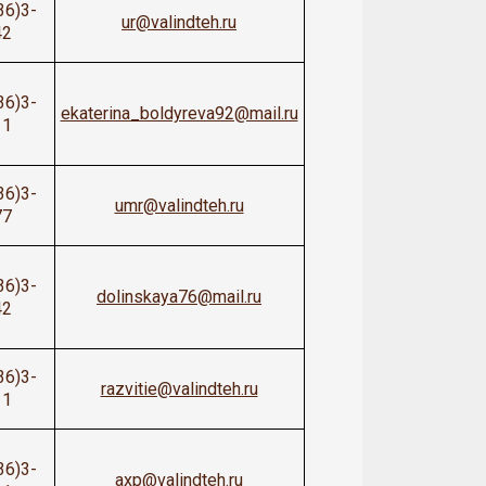
36)3-
ur@valindteh.ru
42
36)3-
ekaterina_boldyreva92@mail.ru
11
36)3-
umr@valindteh.ru
77
36)3-
dolinskaya76@mail.ru
42
36)3-
razvitie@valindteh.ru
11
36)3-
axp@valindteh.ru