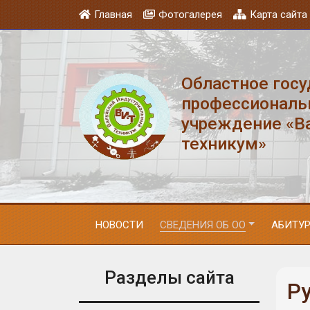
Главная
Фотогалерея
Карта сайта
Областное гос
профессиональ
учреждение «В
техникум»
НОВОСТИ
СВЕДЕНИЯ ОБ ОО
АБИТУ
Разделы сайта
Р