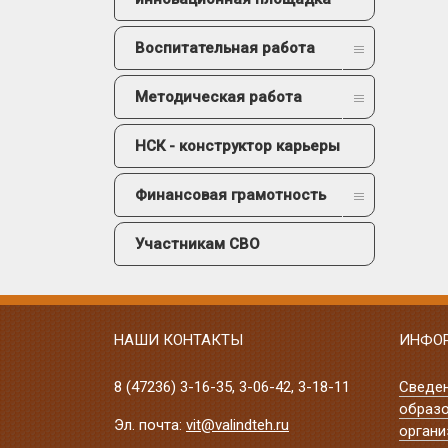
Воспитательная работа
Методическая работа
НСК - конструктор карьеры
Финансовая грамотность
Участникам СВО
НАШИ КОНТАКТЫ
ИНФО
8 (47236)
3-16-35
,
3-06-42
,
3-18-11
Сведе
образо
Эл. почта:
vit@valindteh.ru
органи