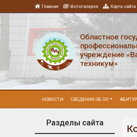
Главная
Фотогалерея
Карта сайта
Областное гос
профессиональ
учреждение «В
техникум»
НОВОСТИ
СВЕДЕНИЯ ОБ ОО
АБИТУ
Разделы сайта
К