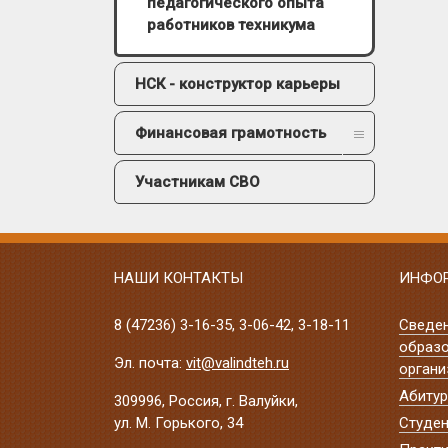
педагогического опыта
работников техникума
НСК - конструктор карьеры
Финансовая грамотность
Участникам СВО
НАШИ КОНТАКТЫ
ИНФО
8 (47236)
3-16-35
,
3-06-42
,
3-18-11
Сведе
образо
Эл. почта:
vit@valindteh.ru
органи
Абитур
309996, Россия, г. Валуйки,
ул. М. Горького, 34
Студен