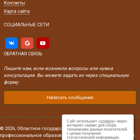
Контакты
Карта сайта
СОЦИАЛЬНЫЕ СЕТИ
ОБРАТНАЯ СВЯЗЬ
Пишите нам, если возникли вопросы или нужна
консультация. Вы можете задать их через специальную
форму
Написать сообщение
Сайт использует «
cookies
» через
интернет-сервис для сбора
© 2026, Областное государственное автономное
технических данных посетителей
с целью получения
профессиональное образовательное учреждение «Валуйский
статистической информации.