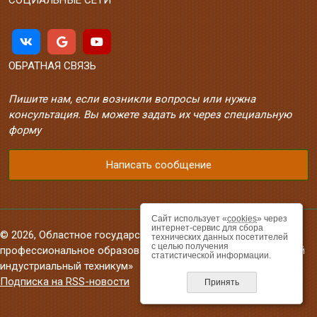
ОБРАТНАЯ СВЯЗЬ
Пишите нам, если возникли вопросы или нужна
консультация. Вы можете задать их через специальную
форму
Написать сообщение
Сайт использует «
cookies
» через
интернет-сервис для сбора
© 2026, Областное государственное автономное
технических данных посетителей
с целью получения
профессиональное образовательное учреждение «Валуйский
статистической информации.
индустриальный техникум»
Подписка на RSS-новости
Принять