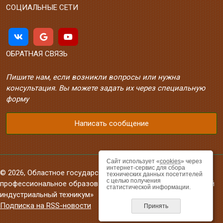
СОЦИАЛЬНЫЕ СЕТИ
ОБРАТНАЯ СВЯЗЬ
Пишите нам, если возникли вопросы или нужна
консультация. Вы можете задать их через специальную
форму
Написать сообщение
Сайт использует «
cookies
» через
интернет-сервис для сбора
© 2026, Областное государственное автономное
технических данных посетителей
с целью получения
профессиональное образовательное учреждение «Валуйский
статистической информации.
индустриальный техникум»
Подписка на RSS-новости
Принять