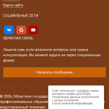
Карта сайта
СОЦИАЛЬНЫЕ СЕТИ
ОБРАТНАЯ СВЯЗЬ
Пишите нам, если возникли вопросы или нужна
консультация. Вы можете задать их через специальную
форму
Написать сообщение
Сайт использует «
cookies
» через
интернет-сервис для сбора
© 2026, Областное государственное автономное
технических данных посетителей
с целью получения
профессиональное образовательное учреждение «Валуйский
статистической информации.
индустриальный техникум»