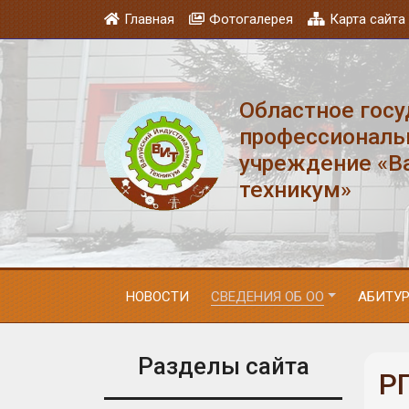
Главная
Фотогалерея
Карта сайта
Областное гос
профессиональ
учреждение «В
техникум»
НОВОСТИ
СВЕДЕНИЯ ОБ ОО
АБИТУ
Разделы сайта
РП