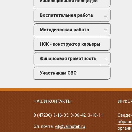
инновационная площадка
Воспитательная работа
Методическая работа
НСК - конструктор карьеры
Финансовая грамотность
Участникам СВО
НАШИ КОНТАКТЫ
ИНФО
8 (47236)
3-16-35
,
3-06-42
,
3-18-11
Сведе
образо
Эл. почта:
vit@valindteh.ru
органи