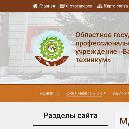
Главная
Фотогалерея
Карта сайта
Областное гос
профессиональ
учреждение «В
техникум»
НОВОСТИ
СВЕДЕНИЯ ОБ ОО
АБИТУ
Разделы сайта
М