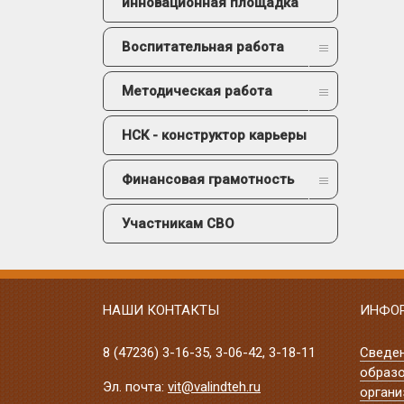
инновационная площадка
Воспитательная работа
Методическая работа
НСК - конструктор карьеры
Финансовая грамотность
Участникам СВО
НАШИ КОНТАКТЫ
ИНФО
8 (47236)
3-16-35
,
3-06-42
,
3-18-11
Сведе
образо
Эл. почта:
vit@valindteh.ru
органи