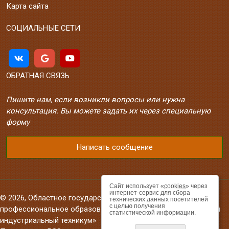
Карта сайта
СОЦИАЛЬНЫЕ СЕТИ
ОБРАТНАЯ СВЯЗЬ
Пишите нам, если возникли вопросы или нужна
консультация. Вы можете задать их через специальную
форму
Написать сообщение
Сайт использует «
cookies
» через
интернет-сервис для сбора
© 2026, Областное государственное автономное
технических данных посетителей
с целью получения
профессиональное образовательное учреждение «Валуйский
статистической информации.
индустриальный техникум»