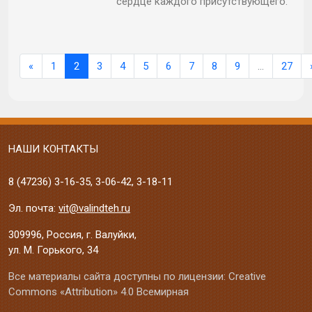
сердце каждого присутствующего.
«
1
2
3
4
5
6
7
8
9
…
27
НАШИ КОНТАКТЫ
8 (47236)
3-16-35
,
3-06-42
,
3-18-11
Эл. почта:
vit@valindteh.ru
309996, Россия, г. Валуйки,
ул. М. Горького, 34
Все материалы сайта доступны по лицензии: Creative
Commons «Attribution» 4.0 Всемирная